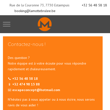
Rue de la Couronne 73, 7730 Estaimpuis
+32 56 48 58 18
booking@lamottebrulee.be
Mobile Menu Toggle
Contactez-nous !
Des question ?
Notre équipe est à votre écoute pour vous répondre
rapidement et chaleureusement.
📞
+32 56 48 58 18
📱
+32 474 98 15 88
📧
escapeconcept@hotmail.com
N’hésitez pas à nous appeler ou à nous écrire, nous serons
ravis de vous aider !